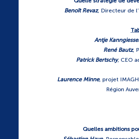
Quelle stratégie de dév
Benoît Revaz
, Directeur de l
Ta
Antje Kanngiesse
René Bautz
, 
Patrick Bertschy
, CEO a
Laurence Minne
, projet IMAGH
Région Auve
Quelles ambitions po