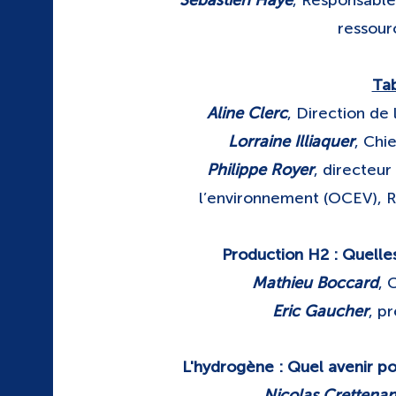
Sébastien Haye
, Responsabl
ressou
Ta
Aline Clerc
, Direction de
Lorraine Illiaquer
, Chi
Philippe Royer
, directeur
l’environnement (OCEV), 
Production H2 : Quelles 
Mathieu Boccard
, 
Eric Gaucher
, p
L'hydrogène : Quel avenir po
Nicolas Crettena