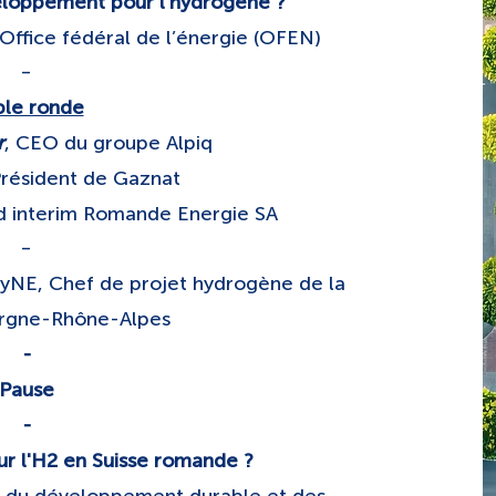
eloppement pour l'hydrogène ?
’Office fédéral de l’énergie (OFEN)
-
ble ronde
r
, CEO du groupe Alpiq
Président de Gaznat
d interim Romande Energie SA
-
yNE, Chef de projet hydrogène de la
rgne-Rhône-Alpes
-
Pause
​-
ur l'H2 en Suisse romande ?