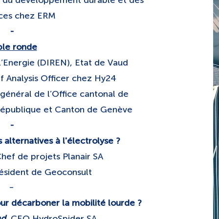
e du développement durable et des
rces chez ERM
​-
ble ronde
 l’Energie (DIREN), Etat de Vaud
ef Analysis Officer chez Hy24
 général de l’Office cantonal de
République et Canton de Genève
​-
alternatives à l'électrolyse ?
Chef de projets Planair SA
résident de Geoconsult
-
ur décarboner la mobilité lourde ?
nd
, CEO HydroSpider SA